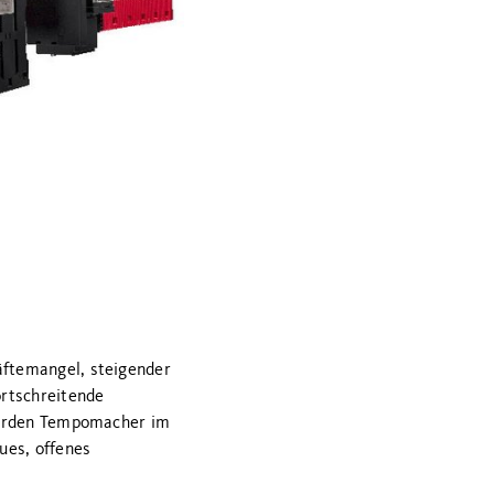
äftemangel, steigender
ortschreitende
 werden Tempomacher im
ues, offenes