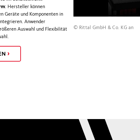
orm
: Hersteller können
nen Geräte und Komponenten in
integrieren. Anwender
© Rittal GmbH & Co. KG an
größeren Auswahl und Flexibilität
wahl.
EN