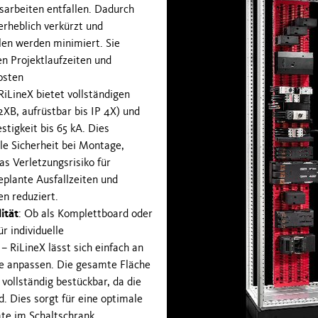
arbeiten entfallen. Dadurch
erheblich verkürzt und
len werden minimiert. Sie
en Projektlaufzeiten und
kosten
 RiLineX bietet vollständigen
XB, aufrüstbar bis IP 4X) und
stigkeit bis 65 kA. Dies
e Sicherheit bei Montage,
as Verletzungsrisiko für
eplante Ausfallzeiten und
n reduziert.
ität
: Ob als Komplettboard oder
r individuelle
 RiLineX lässt sich einfach an
se anpassen. Die gesamte Fläche
 vollständig bestückbar, da die
. Dies sorgt für eine optimale
te im Schaltschrank.