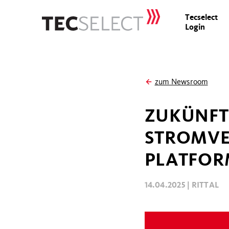
Tecselect
Login
zum Newsroom
ZUKÜNFT
STROMVER
PLATFOR
14.04.2025 |
RITTAL