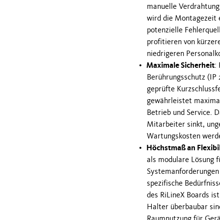
manuelle Verdrahtungs
wird die Montagezeit 
potenzielle Fehlerquel
profitieren von kürzer
niedrigeren Personal
Maximale Sicherheit
:
Berührungsschutz (IP 2
geprüfte Kurzschlussfe
gewährleistet maximal
Betrieb und Service. D
Mitarbeiter sinkt, ung
Wartungskosten werde
Höchstmaß an Flexibil
als modulare Lösung fü
Systemanforderungen –
spezifische Bedürfnis
des RiLineX Boards ist
Halter überbaubar sind
Raumnutzung für Gerä