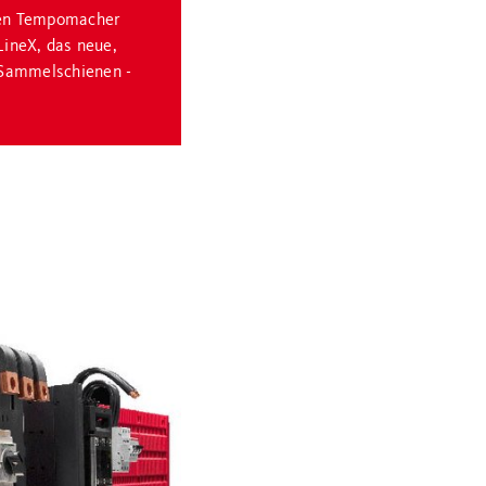
 den Tempomacher
LineX, das neue,
Sammelschienen -