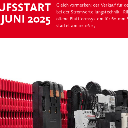
UFSSTART
Gleich vormerken: der Verkauf für
bei der Stromverteilungstechnik - Ri
 JUNI 2025
offene Plattformsystem für 60-mm-
startet am 02.06.25.