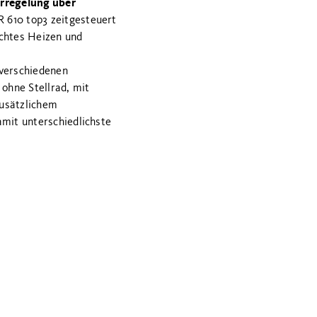
rregelung über
TR 610 top3 zeitgesteuert
echtes Heizen und
 verschiedenen
 ohne Stellrad, mit
zusätzlichem
amit unterschiedlichste