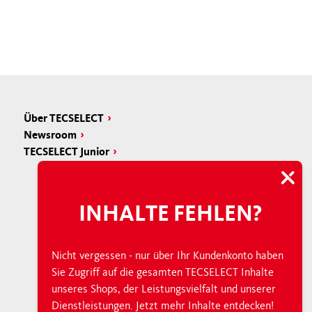
Über TECSELECT
Newsroom
TECSELECT Junior
INHALTE FEHLEN?
Nicht vergessen - nur über Ihr Kundenkonto haben
Sie Zugriff auf die gesamten TECSELECT Inhalte
unseres Shops, der Leistungsvielfalt und unserer
Dienstleistungen. Jetzt mehr Inhalte entdecken!