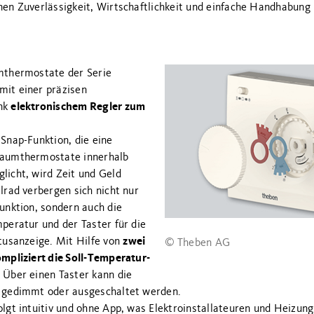
en Zuverlässigkeit, Wirtschaftlichkeit und einfache Handhabung
mthermostate der Serie
it einer präzisen
elektronischem Regler zum
nk
Snap-Funktion, die eine
Raumthermostate innerhalb
licht, wird Zeit und Geld
lrad verbergen sich nicht nur
unktion, sondern auch die
peratur und der Taster für die
zwei
tusanzeige. Mit Hilfe von
© Theben AG
mpliziert die Soll-Temperatur-
 Über einen Taster kann die
 gedimmt oder ausgeschaltet werden.
lgt intuitiv und ohne App, was Elektroinstallateuren und Heizun