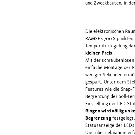
und Zweckbauten, in den
Die elektronischen Rau
RAMSES 700 S punkten m
Temperaturregelung da
kleinen Preis
.
Mit der schraubenlosen 
einfache Montage der 
weniger Sekunden ermög
gespart. Unter dem Stel
Features wie die Snap-F
Begrenzung der Soll-Tem
Einstellung der LED-Sta
Ringen wird völlig unko
Begrenzung
festgelegt.
Statusanzeige der LEDs
Die Inbetriebnahme erfo